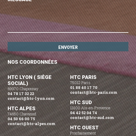
NOS COORDONNÉES
HTC LYON ( SIÈGE
HTC PARIS
SOCIAL)
75012 Paris
01 88 40 17 70
69970 Chaponnay
contact@htc-paris.com
04 78 17 32 22
contact@htc-lyon.com
HTC SUD
HTC ALPES
13100 Aix-en-Provence
04 42 52 04 74
74650 Chavanod
contact@htc-sud.com
04 50 66 00 75
contact@htc-alpes.com
HTC OUEST
Prochainement