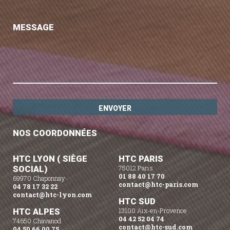
MESSAGE
NOS COORDONNÉES
HTC LYON ( SIÈGE
HTC PARIS
SOCIAL)
75012 Paris
01 88 40 17 70
69970 Chaponnay
contact@htc-paris.com
04 78 17 32 22
contact@htc-lyon.com
HTC SUD
HTC ALPES
13100 Aix-en-Provence
04 42 52 04 74
74650 Chavanod
contact@htc-sud.com
04 50 66 00 75