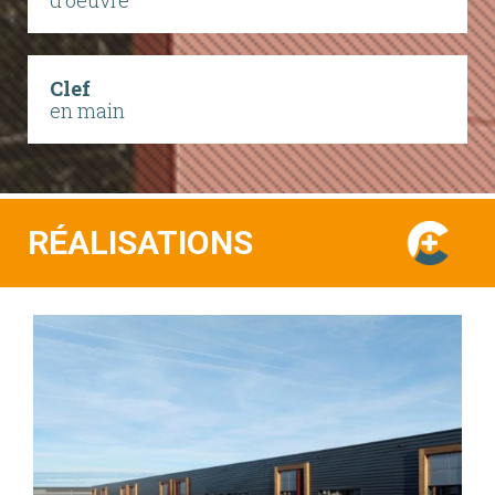
d'oeuvre
Clef
en main
RÉALISATIONS