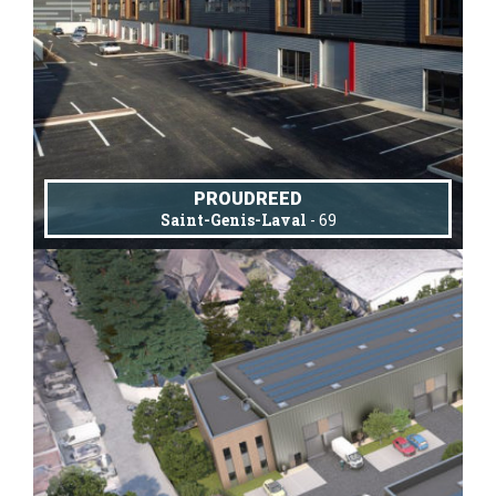
PROUDREED
Saint-Genis-Laval
- 69