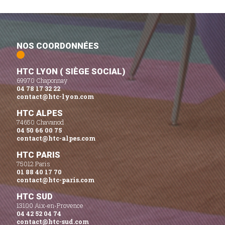
NOS COORDONNÉES
HTC LYON ( SIÈGE SOCIAL)
69970 Chaponnay
04 78 17 32 22
contact@htc-lyon.com
HTC ALPES
74650 Chavanod
04 50 66 00 75
contact@htc-alpes.com
HTC PARIS
75012 Paris
01 88 40 17 70
contact@htc-paris.com
HTC SUD
13100 Aix-en-Provence
04 42 52 04 74
contact@htc-sud.com