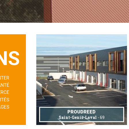
NS
NTER
ANTÉ
RCE
ITÉS
AGES
PROUDREED
Saint-Genis-Laval
- 69