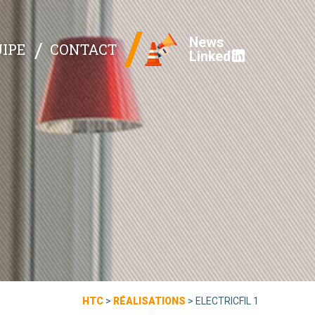
News
IPE
CONTACT
Linked
HTC
>
RÉALISATIONS
>
ELECTRICFIL 1