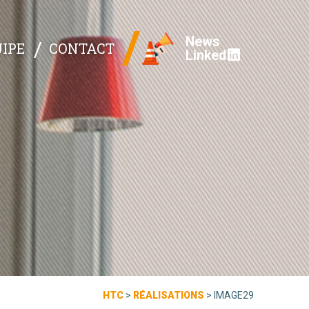
News
IPE
CONTACT
Linked
HTC
>
RÉALISATIONS
>
IMAGE29