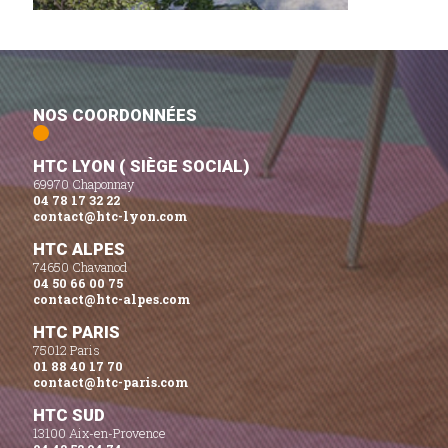
NOS COORDONNÉES
HTC LYON ( SIÈGE SOCIAL)
69970 Chaponnay
04 78 17 32 22
contact@htc-lyon.com
HTC ALPES
74650 Chavanod
04 50 66 00 75
contact@htc-alpes.com
HTC PARIS
75012 Paris
01 88 40 17 70
contact@htc-paris.com
HTC SUD
13100 Aix-en-Provence