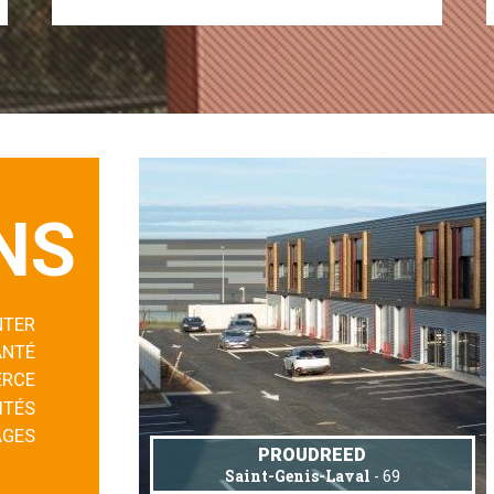
NS
NTER
ANTÉ
RCE
ITÉS
AGES
PROUDREED
Saint-Genis-Laval
- 69