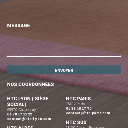
MESSAGE
NOS COORDONNÉES
HTC LYON ( SIÈGE
HTC PARIS
SOCIAL)
75012 Paris
01 88 40 17 70
69970 Chaponnay
contact@htc-paris.com
04 78 17 32 22
contact@htc-lyon.com
HTC SUD
13100 Aix-en-Provence