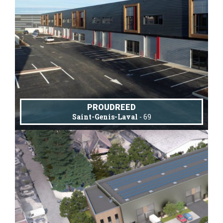
PROUDREED
Saint-Genis-Laval
- 69