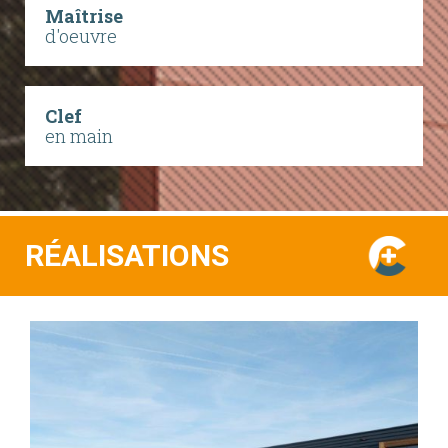
Maîtrise
d'oeuvre
Clef
en main
RÉALISATIONS