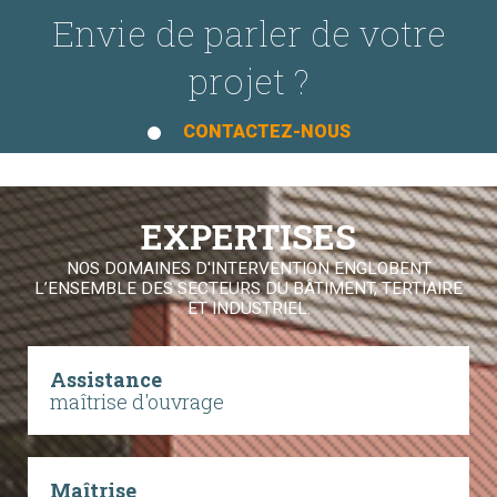
Envie de parler de votre
projet ?
CONTACTEZ-NOUS
EXPERTISES
NOS DOMAINES D'INTERVENTION ENGLOBENT
L’ENSEMBLE DES SECTEURS DU BÂTIMENT, TERTIAIRE
ET INDUSTRIEL.
Assistance
maîtrise d'ouvrage
Maîtrise