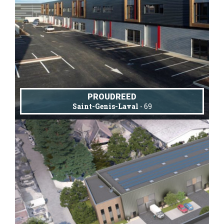
PROUDREED
Saint-Genis-Laval
- 69