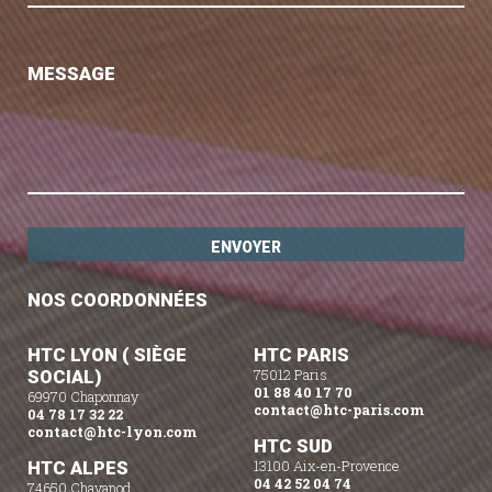
MESSAGE
NOS COORDONNÉES
HTC LYON ( SIÈGE
HTC PARIS
SOCIAL)
75012 Paris
01 88 40 17 70
69970 Chaponnay
contact@htc-paris.com
04 78 17 32 22
contact@htc-lyon.com
HTC SUD
HTC ALPES
13100 Aix-en-Provence
04 42 52 04 74
74650 Chavanod