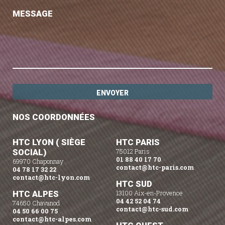
MESSAGE
NOS COORDONNÉES
HTC LYON ( SIÈGE
HTC PARIS
SOCIAL)
75012 Paris
01 88 40 17 70
69970 Chaponnay
contact@htc-paris.com
04 78 17 32 22
contact@htc-lyon.com
HTC SUD
HTC ALPES
13100 Aix-en-Provence
04 42 52 04 74
74650 Chavanod
contact@htc-sud.com
04 50 66 00 75
contact@htc-alpes.com