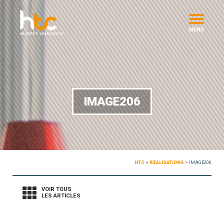
MENU
IMAGE206
HTC
>
RÉALISATIONS
>
IMAGE206
VOIR TOUS
LES ARTICLES