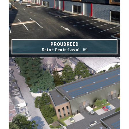
PROUDREED
Saint-Genis-Laval
- 69