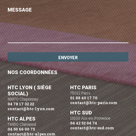
MESSAGE
NOS COORDONNÉES
HTC LYON ( SIÈGE
HTC PARIS
SOCIAL)
75012 Paris
01 88 40 17 70
69970 Chaponnay
contact@htc-paris.com
04 78 17 32 22
contact@htc-lyon.com
HTC SUD
HTC ALPES
13100 Aix-en-Provence
04 42 52 04 74
74650 Chavanod
contact@htc-sud.com
04 50 66 00 75
contact@htc-alpes.com