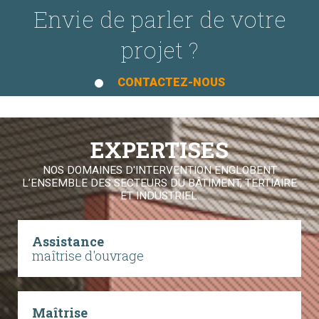
Envie de parler de votre
projet ?
CONTACTEZ-NOUS
EXPERTISES
NOS DOMAINES D'INTERVENTION ENGLOBENT
L’ENSEMBLE DES SECTEURS DU BÂTIMENT, TERTIAIRE
ET INDUSTRIEL.
Assistance
maîtrise d'ouvrage
Maîtrise