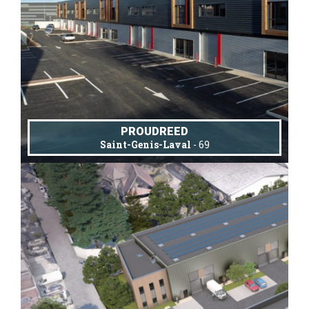
PROUDREED
Saint-Genis-Laval
- 69