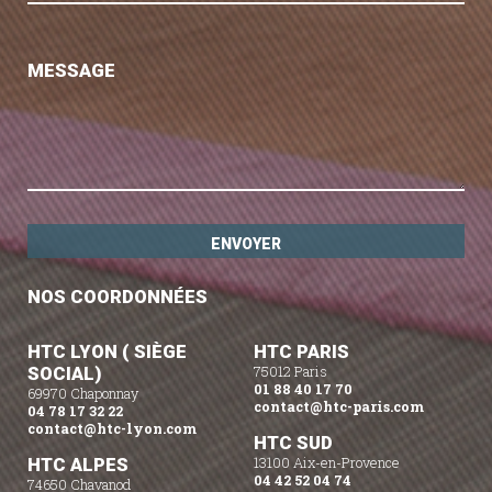
MESSAGE
NOS COORDONNÉES
HTC LYON ( SIÈGE
HTC PARIS
SOCIAL)
75012 Paris
01 88 40 17 70
69970 Chaponnay
contact@htc-paris.com
04 78 17 32 22
contact@htc-lyon.com
HTC SUD
HTC ALPES
13100 Aix-en-Provence
04 42 52 04 74
74650 Chavanod