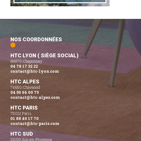
NOS COORDONNÉES
HTC LYON ( SIÈGE SOCIAL)
69970 Chaponnay
04 78 17 32 22
contact@htc-lyon.com
HTC ALPES
74650 Chavanod
04 50 66 00 75
contact@htc-alpes.com
HTC PARIS
75012 Paris
01 88 40 17 70
contact@htc-paris.com
HTC SUD
13100 Aix-en-Provence