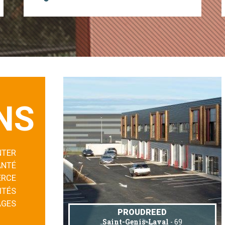
NS
NTER
ANTÉ
RCE
ITÉS
AGES
PROUDREED
Saint-Genis-Laval
- 69