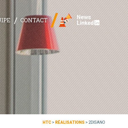
News
IPE
CONTACT
Linked
HTC
>
RÉALISATIONS
>
2DISANO