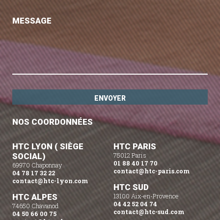
MESSAGE
NOS COORDONNÉES
HTC LYON ( SIÈGE
HTC PARIS
SOCIAL)
75012 Paris
01 88 40 17 70
69970 Chaponnay
contact@htc-paris.com
04 78 17 32 22
contact@htc-lyon.com
HTC SUD
HTC ALPES
13100 Aix-en-Provence
04 42 52 04 74
74650 Chavanod
contact@htc-sud.com
04 50 66 00 75