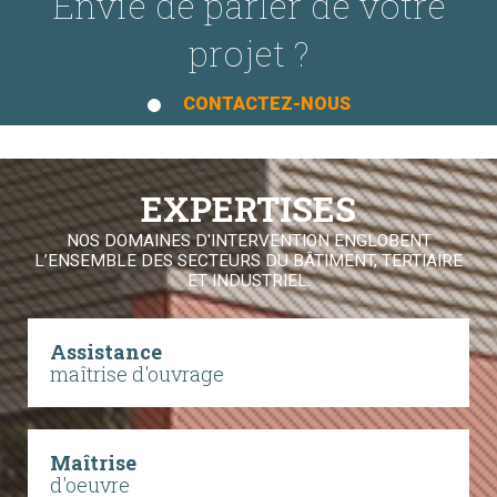
Envie de parler de votre
projet ?
CONTACTEZ-NOUS
EXPERTISES
NOS DOMAINES D'INTERVENTION ENGLOBENT
L’ENSEMBLE DES SECTEURS DU BÂTIMENT, TERTIAIRE
ET INDUSTRIEL.
Assistance
maîtrise d'ouvrage
Maîtrise
d'oeuvre