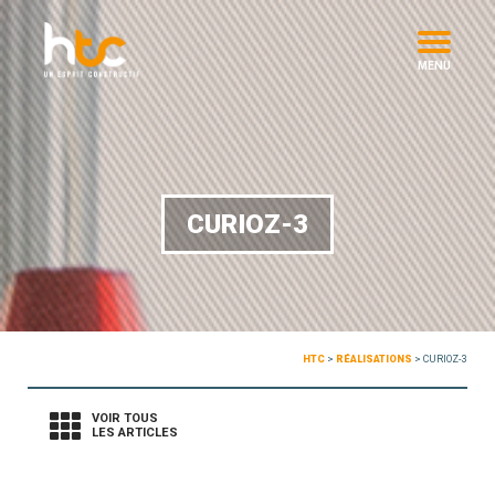
MENU
CURIOZ-3
HTC
>
RÉALISATIONS
>
CURIOZ-3
VOIR TOUS
LES ARTICLES