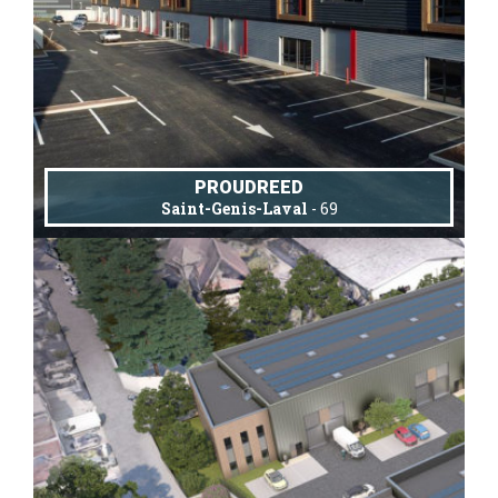
PROUDREED
Saint-Genis-Laval
- 69