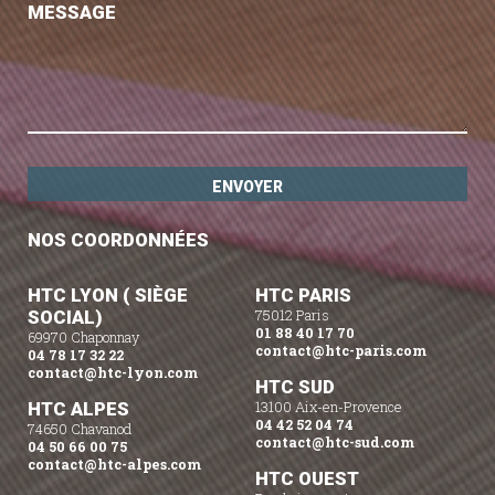
MESSAGE
NOS COORDONNÉES
HTC LYON ( SIÈGE
HTC PARIS
SOCIAL)
75012 Paris
01 88 40 17 70
69970 Chaponnay
contact@htc-paris.com
04 78 17 32 22
contact@htc-lyon.com
HTC SUD
HTC ALPES
13100 Aix-en-Provence
04 42 52 04 74
74650 Chavanod
contact@htc-sud.com
04 50 66 00 75
contact@htc-alpes.com
HTC OUEST