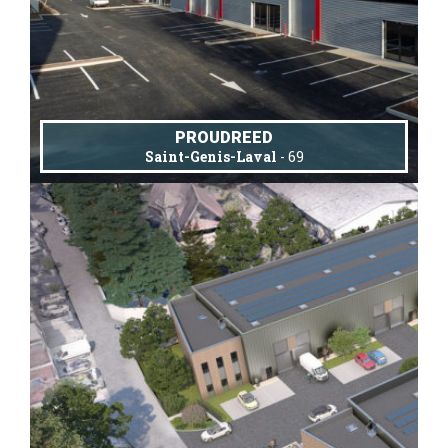
PROUDREED
Saint-Genis-Laval
- 69