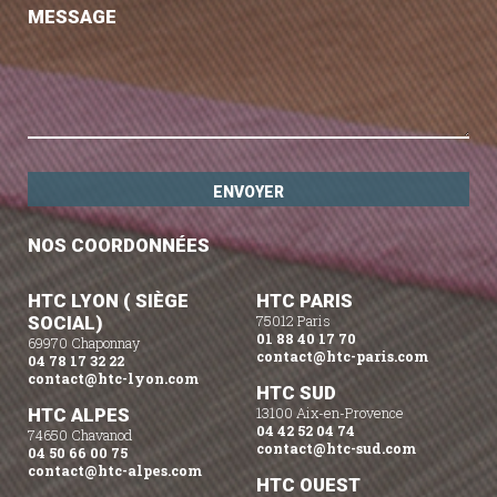
MESSAGE
NOS COORDONNÉES
HTC LYON ( SIÈGE
HTC PARIS
SOCIAL)
75012 Paris
01 88 40 17 70
69970 Chaponnay
contact@htc-paris.com
04 78 17 32 22
contact@htc-lyon.com
HTC SUD
HTC ALPES
13100 Aix-en-Provence
04 42 52 04 74
74650 Chavanod
contact@htc-sud.com
04 50 66 00 75
contact@htc-alpes.com
HTC OUEST