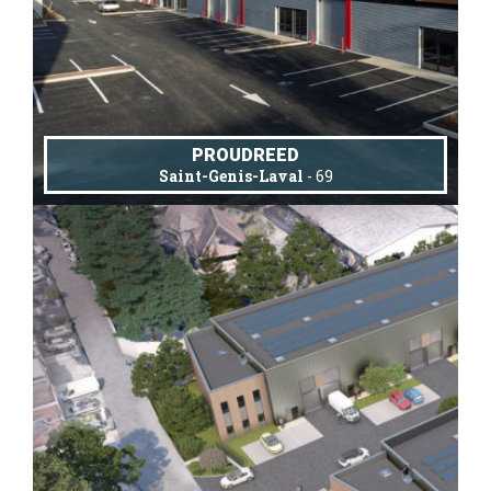
PROUDREED
Saint-Genis-Laval
- 69