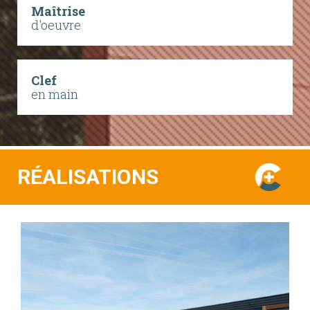
Maîtrise
d'oeuvre
Clef
en main
RÉALISATIONS