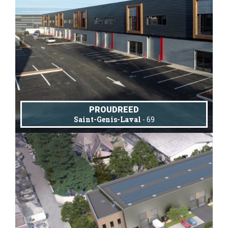
PROUDREED
Saint-Genis-Laval
- 69