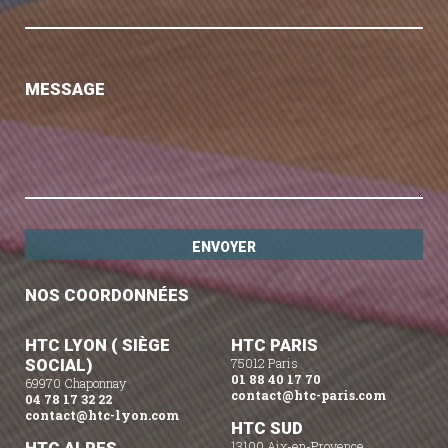
MESSAGE
NOS COORDONNÉES
HTC LYON ( SIÈGE
HTC PARIS
SOCIAL)
75012 Paris
01 88 40 17 70
69970 Chaponnay
contact@htc-paris.com
04 78 17 32 22
contact@htc-lyon.com
HTC SUD
13100 Aix-en-Provence