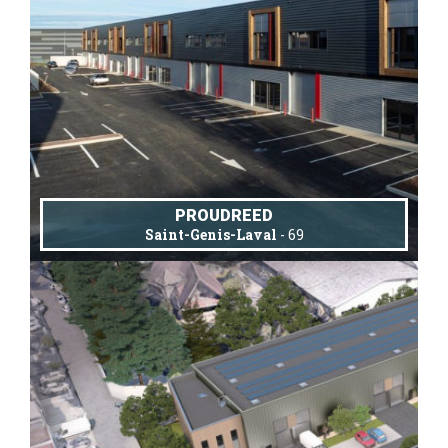
PROUDREED
Saint-Genis-Laval
- 69