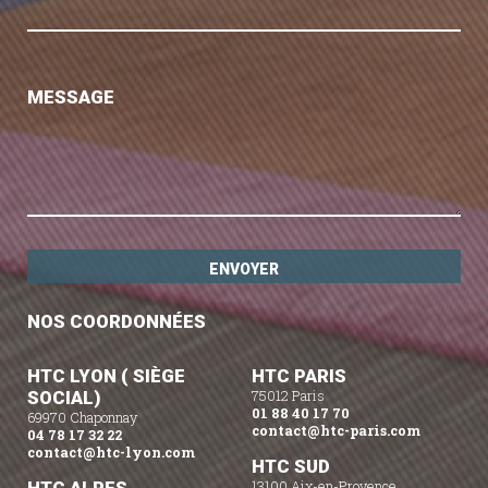
MESSAGE
NOS COORDONNÉES
HTC LYON ( SIÈGE
HTC PARIS
SOCIAL)
75012 Paris
01 88 40 17 70
69970 Chaponnay
contact@htc-paris.com
04 78 17 32 22
contact@htc-lyon.com
HTC SUD
13100 Aix-en-Provence