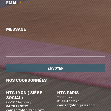
EMAIL
*
MESSAGE
NOS COORDONNÉES
HTC LYON ( SIÈGE
HTC PARIS
SOCIAL)
75012 Paris
01 88 40 17 70
69970 Chaponnay
contact@htc-paris.com
04 78 17 32 22
contact@htc-lyon.com