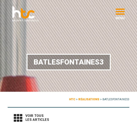
MENU
BATLESFONTAINES3
HTC
>
RÉALISATIONS
>
BATLESFONTAINES3
VOIR TOUS
LES ARTICLES