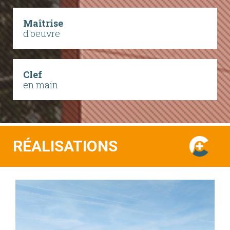
Maîtrise
d'oeuvre
Clef
en main
RÉALISATIONS