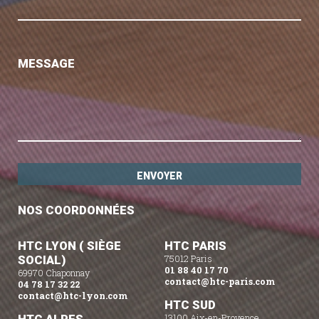
MESSAGE
NOS COORDONNÉES
HTC LYON ( SIÈGE
HTC PARIS
SOCIAL)
75012 Paris
01 88 40 17 70
69970 Chaponnay
contact@htc-paris.com
04 78 17 32 22
contact@htc-lyon.com
HTC SUD
13100 Aix-en-Provence