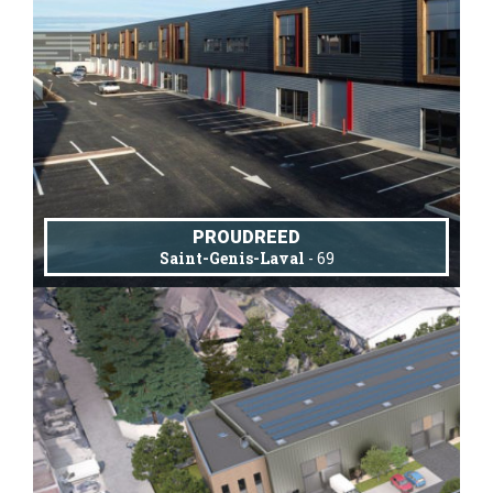
PROUDREED
Saint-Genis-Laval
- 69