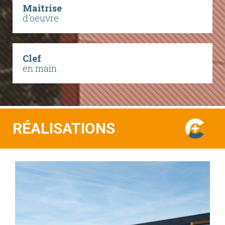
Maîtrise
d'oeuvre
Clef
en main
RÉALISATIONS