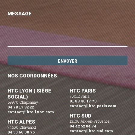
MESSAGE
NOS COORDONNÉES
HTC LYON ( SIÈGE
HTC PARIS
SOCIAL)
75012 Paris
01 88 40 17 70
69970 Chaponnay
contact@htc-paris.com
04 78 17 32 22
contact@htc-lyon.com
HTC SUD
HTC ALPES
13100 Aix-en-Provence
04 42 52 04 74
74650 Chavanod
contact@htc-sud.com
04 50 66 00 75