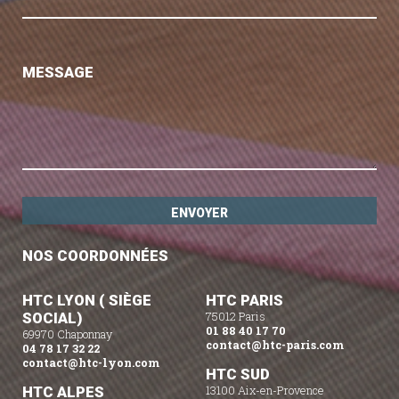
MESSAGE
NOS COORDONNÉES
HTC LYON ( SIÈGE
HTC PARIS
SOCIAL)
75012 Paris
01 88 40 17 70
69970 Chaponnay
contact@htc-paris.com
04 78 17 32 22
contact@htc-lyon.com
HTC SUD
HTC ALPES
13100 Aix-en-Provence