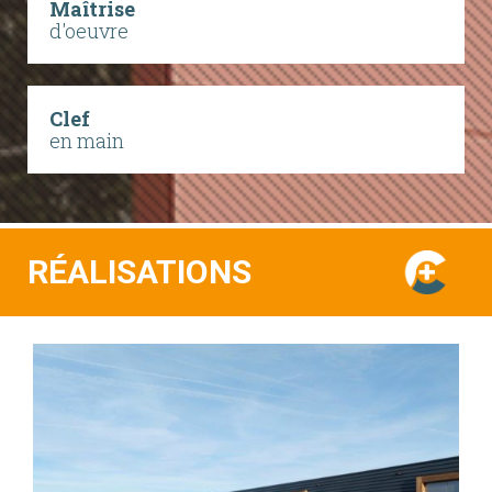
Maîtrise
d'oeuvre
Clef
en main
RÉALISATIONS