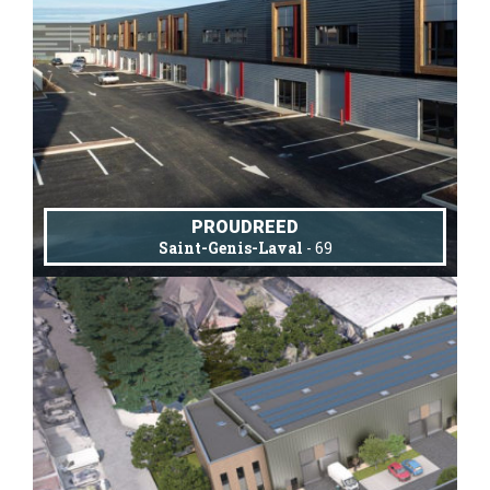
PROUDREED
Saint-Genis-Laval
- 69