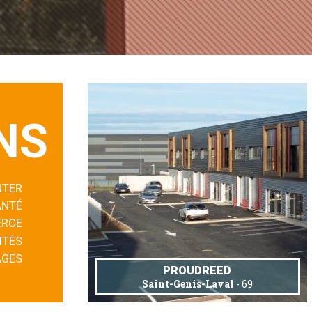
NS
NTER
ANTÉ
RCE
ITÉS
AGES
PROUDREED
Saint-Genis-Laval
- 69