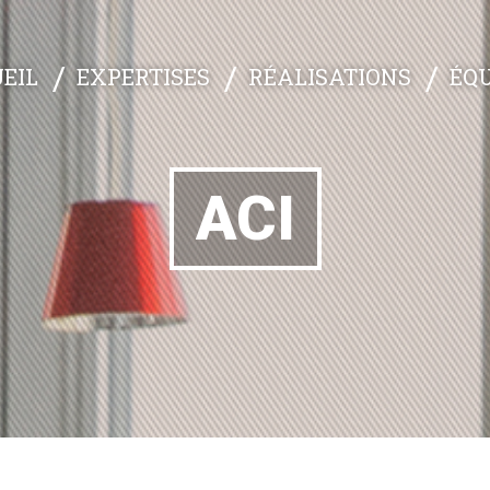
EXPERTISES
RÉALISATIONS
ÉQU
EIL
ACI