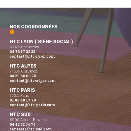
NOS COORDONNÉES
HTC LYON ( SIÈGE SOCIAL)
69970 Chaponnay
04 78 17 32 22
contact@htc-lyon.com
HTC ALPES
74650 Chavanod
04 50 66 00 75
contact@htc-alpes.com
HTC PARIS
75012 Paris
01 88 40 17 70
contact@htc-paris.com
HTC SUD
13100 Aix-en-Provence
04 42 52 04 74
contact@htc-sud.com