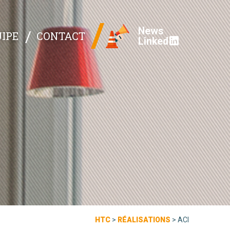
News
IPE
CONTACT
Linked
HTC
>
RÉALISATIONS
>
ACI