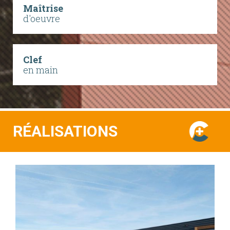
Maîtrise
d'oeuvre
Clef
en main
RÉALISATIONS