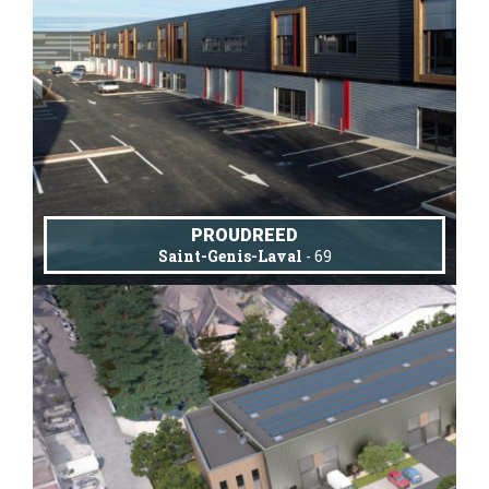
PROUDREED
Saint-Genis-Laval
- 69