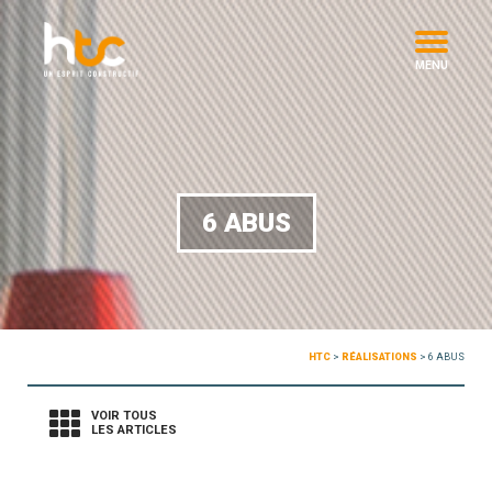
MENU
6 ABUS
HTC
>
RÉALISATIONS
>
6 ABUS
VOIR TOUS
LES ARTICLES