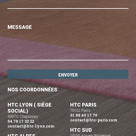
MESSAGE
NOS COORDONNÉES
HTC LYON ( SIÈGE
HTC PARIS
SOCIAL)
75012 Paris
01 88 40 17 70
69970 Chaponnay
contact@htc-paris.com
04 78 17 32 22
contact@htc-lyon.com
HTC SUD
13100 Aix-en-Provence