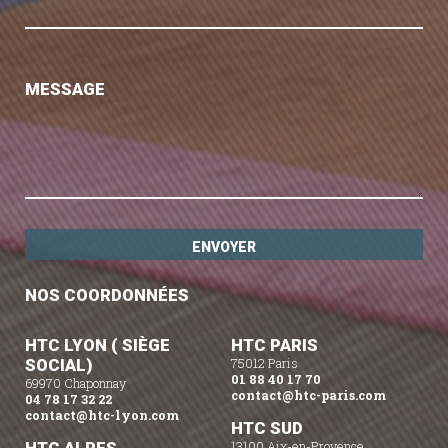
MESSAGE
NOS COORDONNÉES
HTC LYON ( SIÈGE
HTC PARIS
SOCIAL)
75012 Paris
01 88 40 17 70
69970 Chaponnay
contact@htc-paris.com
04 78 17 32 22
contact@htc-lyon.com
HTC SUD
13100 Aix-en-Provence