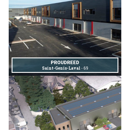
PROUDREED
Saint-Genis-Laval
- 69