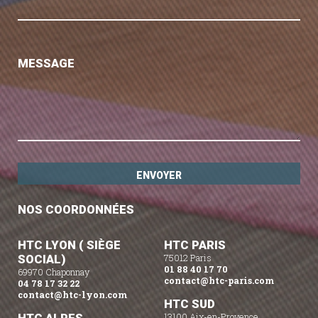
MESSAGE
NOS COORDONNÉES
HTC LYON ( SIÈGE
HTC PARIS
SOCIAL)
75012 Paris
01 88 40 17 70
69970 Chaponnay
contact@htc-paris.com
04 78 17 32 22
contact@htc-lyon.com
HTC SUD
13100 Aix-en-Provence