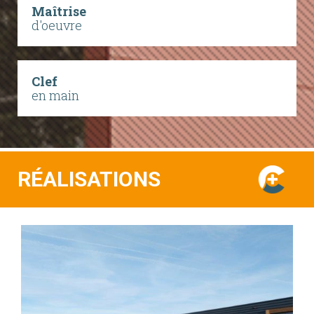
Maîtrise
d'oeuvre
Clef
en main
RÉALISATIONS