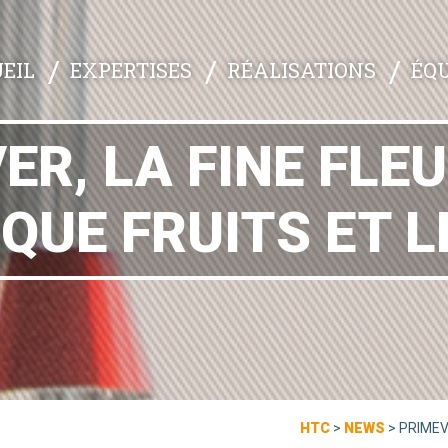
EXPERTISES
RÉALISATIONS
ÉQU
EIL
ER, LA FINE FLEU
IQUE FRUITS ET 
HTC
>
NEWS
>
PRIMEV