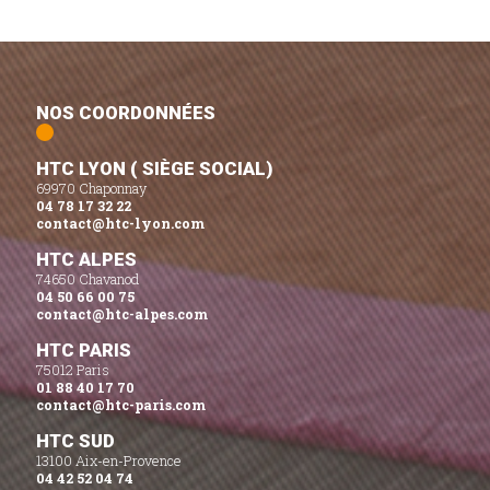
NOS COORDONNÉES
HTC LYON ( SIÈGE SOCIAL)
69970 Chaponnay
04 78 17 32 22
contact@htc-lyon.com
HTC ALPES
74650 Chavanod
04 50 66 00 75
contact@htc-alpes.com
HTC PARIS
75012 Paris
01 88 40 17 70
contact@htc-paris.com
HTC SUD
13100 Aix-en-Provence
04 42 52 04 74