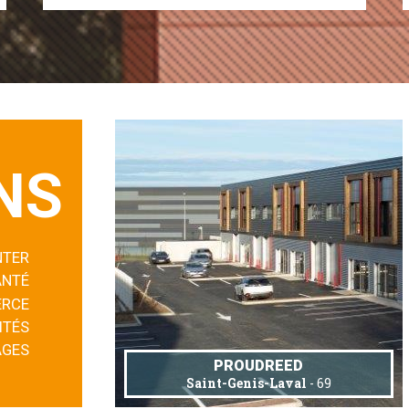
NS
NTER
ANTÉ
RCE
ITÉS
AGES
PROUDREED
Saint-Genis-Laval
- 69