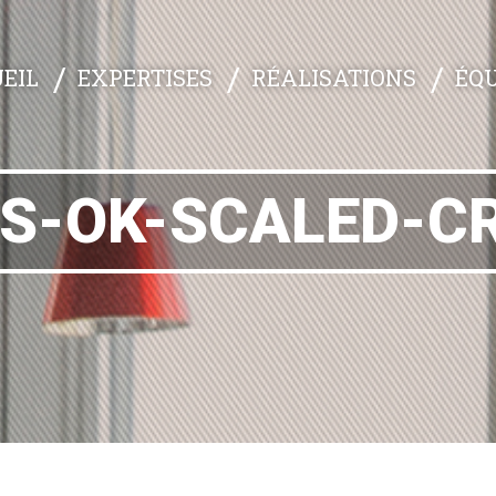
EXPERTISES
RÉALISATIONS
ÉQU
EIL
LS-OK-SCALED-C