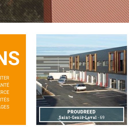
NS
NTER
ANTÉ
RCE
ITÉS
AGES
PROUDREED
Saint-Genis-Laval
- 69