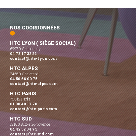
NOS COORDONNÉES
HTC LYON ( SIÈGE SOCIAL)
69970 Chaponnay
04 78 17 32 22
contact@htc-lyon.com
HTC ALPES
74650 Chavanod
04 50 66 00 75
contact@htc-alpes.com
HTC PARIS
75012 Paris
01 88 40 17 70
contact@htc-paris.com
HTC SUD
13100 Aix-en-Provence
04 42 52 04 74
contact@htc-sud.com