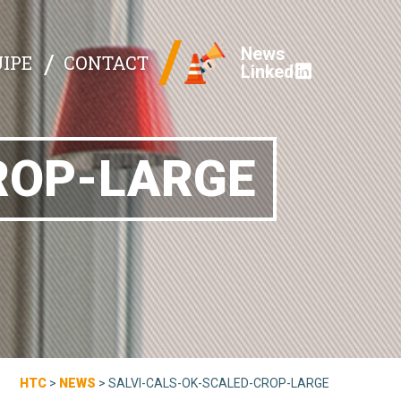
News
IPE
CONTACT
Linked
ROP-LARGE
HTC
>
NEWS
>
SALVI-CALS-OK-SCALED-CROP-LARGE