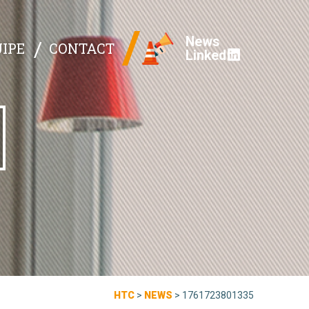
News
IPE
CONTACT
Linked
HTC
>
NEWS
>
1761723801335