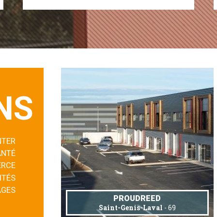
NS
NTER
ANTÉ
RCE
ITÉS
AGES
PROUDREED
Saint-Genis-Laval
- 69