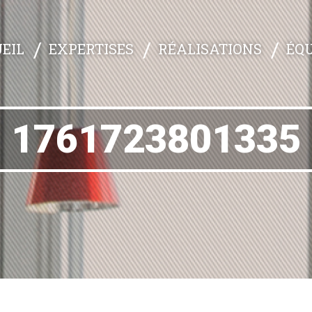
EXPERTISES
RÉALISATIONS
ÉQU
EIL
1761723801335