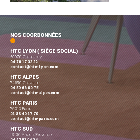
NOS COORDONNÉES
HTC LYON ( SIÈGE SOCIAL)
69970 Chaponnay
04 78 17 32 22
contact@htc-lyon.com
HTC ALPES
74650 Chavanod
04 50 66 00 75
contact@htc-alpes.com
HTC PARIS
75012 Paris
01 88 40 17 70
contact@htc-paris.com
HTC SUD
13100 Aix-en-Provence
04 42 52 04 74