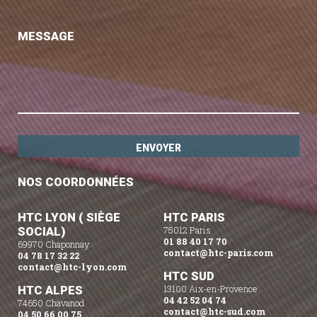
MESSAGE
NOS COORDONNÉES
HTC LYON ( SIÈGE
HTC PARIS
SOCIAL)
75012 Paris
01 88 40 17 70
69970 Chaponnay
contact@htc-paris.com
04 78 17 32 22
contact@htc-lyon.com
HTC SUD
HTC ALPES
13100 Aix-en-Provence
04 42 52 04 74
74650 Chavanod
contact@htc-sud.com
04 50 66 00 75