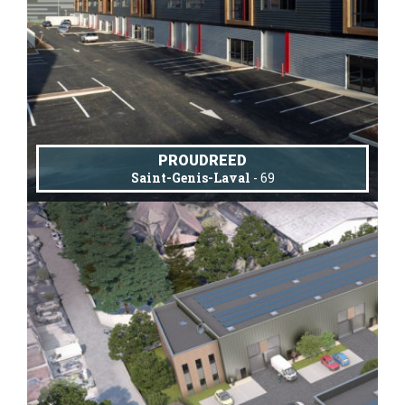
PROUDREED
Saint-Genis-Laval
- 69