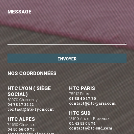
MESSAGE
NOS COORDONNÉES
HTC LYON ( SIÈGE
HTC PARIS
SOCIAL)
75012 Paris
01 88 40 17 70
69970 Chaponnay
contact@htc-paris.com
04 78 17 32 22
contact@htc-lyon.com
HTC SUD
HTC ALPES
13100 Aix-en-Provence
04 42 52 04 74
74650 Chavanod
contact@htc-sud.com
04 50 66 00 75