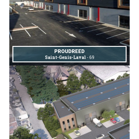
PROUDREED
Saint-Genis-Laval
- 69