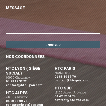
MESSAGE
NOS COORDONNÉES
HTC LYON ( SIÈGE
HTC PARIS
SOCIAL)
75012 Paris
01 88 40 17 70
69970 Chaponnay
contact@htc-paris.com
04 78 17 32 22
contact@htc-lyon.com
HTC SUD
HTC ALPES
13100 Aix-en-Provence
04 42 52 04 74
74650 Chavanod
contact@htc-sud.com
04 50 66 00 75
contact@htc-alpes.com