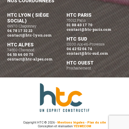
NOS COORDONNÉES
HTC LYON ( SIÈGE
HTC PARIS
SOCIAL)
75012 Paris
01 88 40 17 70
69970 Chaponnay
contact@htc-paris.com
04 78 17 32 22
contact@htc-lyon.com
HTC SUD
HTC ALPES
13100 Aix-en-Provence
04 42 52 04 74
74650 Chavanod
contact@htc-sud.com
04 50 66 00 75
contact@htc-alpes.com
HTC OUEST
Prochainement
Copyright HTC © 2026 -
Mentions légales
-
Plan du site
Conception et réalisation
YESWECOM