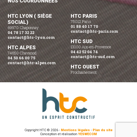
NOS COORDONNÉES
HTC LYON ( SIÈGE
HTC PARIS
SOCIAL)
75012 Paris
01 88 40 17 70
69970 Chaponnay
contact@htc-paris.com
04 78 17 32 22
contact@htc-lyon.com
HTC SUD
HTC ALPES
13100 Aix-en-Provence
04 42 52 04 74
74650 Chavanod
contact@htc-sud.com
04 50 66 00 75
contact@htc-alpes.com
HTC OUEST
Prochainement
Copyright HTC © 2026 -
Mentions légales
-
Plan du site
Conception et réalisation
YESWECOM