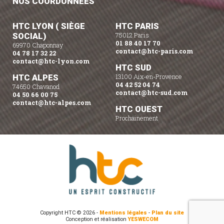
NOS COORDONNÉES
HTC LYON ( SIÈGE
HTC PARIS
SOCIAL)
75012 Paris
01 88 40 17 70
69970 Chaponnay
contact@htc-paris.com
04 78 17 32 22
contact@htc-lyon.com
HTC SUD
HTC ALPES
13100 Aix-en-Provence
04 42 52 04 74
74650 Chavanod
contact@htc-sud.com
04 50 66 00 75
contact@htc-alpes.com
HTC OUEST
Prochainement
Copyright HTC © 2026 -
Mentions légales
-
Plan du site
Conception et réalisation
YESWECOM