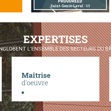
PROUDREED
Saint-Genis-Laval
- 69
EXPERTISES
GLOBENT L’ENSEMBLE DES SECTEURS DU BÂT
Maîtrise
d'oeuvre