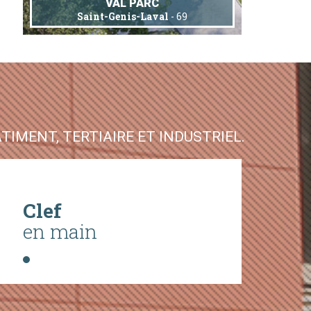
VAL PARC
Saint-Genis-Laval
- 69
IMENT, TERTIAIRE ET INDUSTRIEL.
Clef
en main