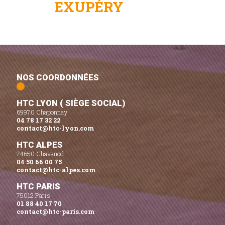
EXUPÉRY
NOS COORDONNÉES
HTC LYON ( SIÈGE SOCIAL)
69970 Chaponnay
04 78 17 32 22
contact@htc-lyon.com
HTC ALPES
74650 Chavanod
04 50 66 00 75
contact@htc-alpes.com
HTC PARIS
75012 Paris
01 88 40 17 70
contact@htc-paris.com