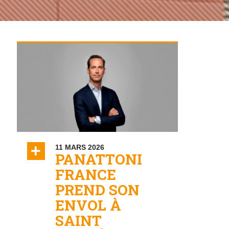
11 MARS 2026
ON
PANATTONI
FRANCE
PREND SON
ENVOL À
SAINT