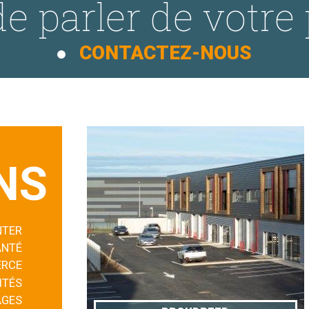
e parler de votre 
CONTACTEZ-NOUS
NS
NTER
ANTÉ
RCE
ITÉS
AGES