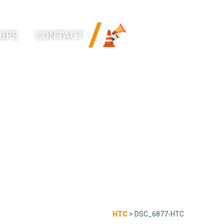
News
IPE
CONTACT
Linked
HTC
>
DSC_6877-HTC