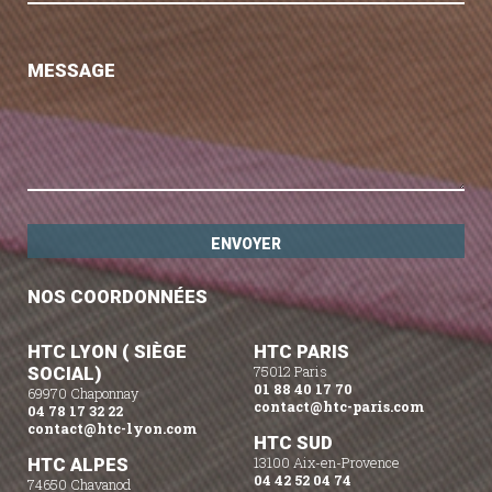
MESSAGE
NOS COORDONNÉES
HTC LYON ( SIÈGE
HTC PARIS
SOCIAL)
75012 Paris
01 88 40 17 70
69970 Chaponnay
contact@htc-paris.com
04 78 17 32 22
contact@htc-lyon.com
HTC SUD
HTC ALPES
13100 Aix-en-Provence
04 42 52 04 74
74650 Chavanod