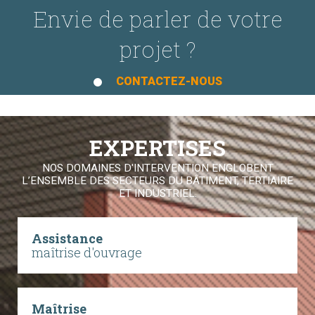
Envie de parler de votre
projet ?
CONTACTEZ-NOUS
EXPERTISES
NOS DOMAINES D'INTERVENTION ENGLOBENT
L’ENSEMBLE DES SECTEURS DU BÂTIMENT, TERTIAIRE
ET INDUSTRIEL.
Assistance
maîtrise d'ouvrage
Maîtrise