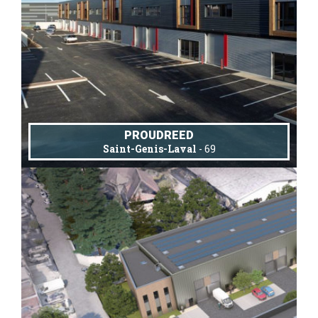
PROUDREED
Saint-Genis-Laval
- 69