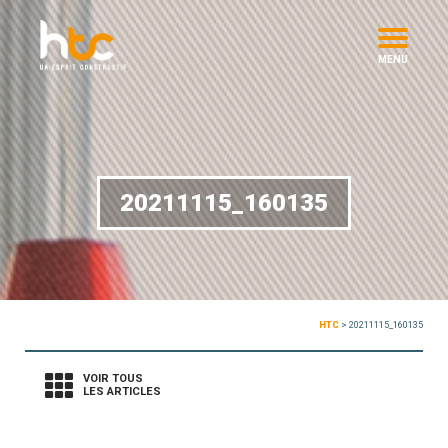
MENU
20211115_160135
HTC
>
20211115_160135
VOIR TOUS
LES ARTICLES