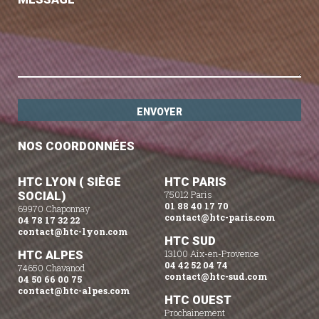
NOS COORDONNÉES
HTC LYON ( SIÈGE
HTC PARIS
SOCIAL)
75012 Paris
01 88 40 17 70
69970 Chaponnay
contact@htc-paris.com
04 78 17 32 22
contact@htc-lyon.com
HTC SUD
HTC ALPES
13100 Aix-en-Provence
04 42 52 04 74
74650 Chavanod
contact@htc-sud.com
04 50 66 00 75
contact@htc-alpes.com
HTC OUEST
Prochainement