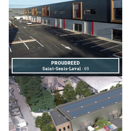
PROUDREED
Saint-Genis-Laval
- 69