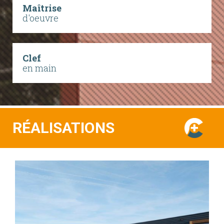
Maîtrise
d'oeuvre
Clef
en main
RÉALISATIONS