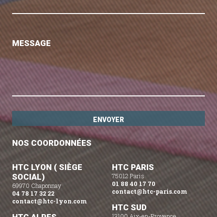
MESSAGE
NOS COORDONNÉES
HTC LYON ( SIÈGE
HTC PARIS
SOCIAL)
75012 Paris
01 88 40 17 70
69970 Chaponnay
contact@htc-paris.com
04 78 17 32 22
contact@htc-lyon.com
HTC SUD
13100 Aix-en-Provence