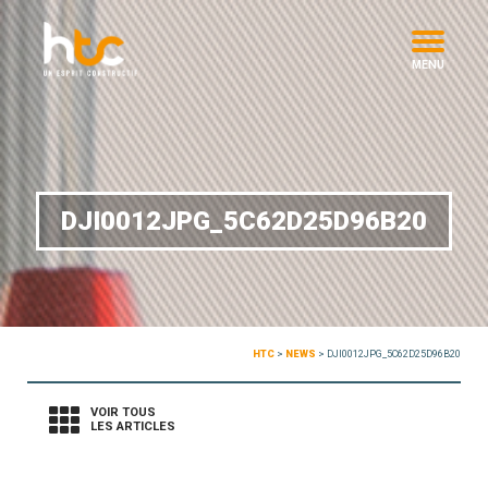
MENU
DJI0012JPG_5C62D25D96B20
HTC
>
NEWS
>
DJI0012JPG_5C62D25D96B20
VOIR TOUS
LES ARTICLES